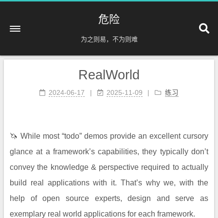
危险
为之则易，不为则难
RealWorld
2024-06-17
2025-11-09
练习
🦄 While most “todo” demos provide an excellent cursory
glance at a framework’s capabilities, they typically don’t
convey the knowledge & perspective required to actually
build real applications with it. That’s why we, with the
help of open source experts, design and serve as
exemplary real world applications for each framework.