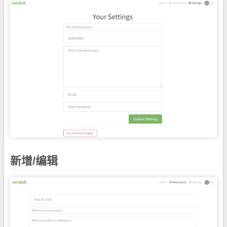
新增/编辑