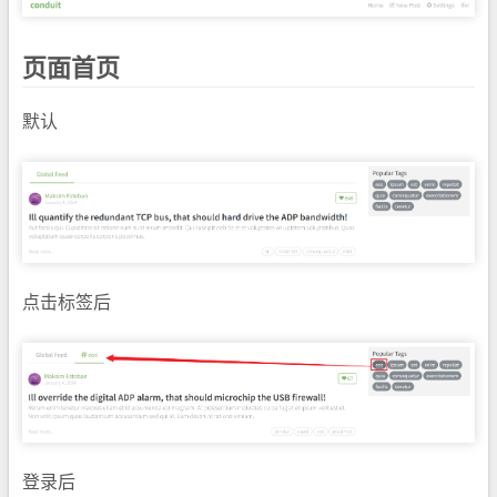
页面首页
默认
点击标签后
登录后