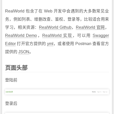
RealWorld 包含了在 Web 开发中会遇到的大多数常见业
务，例如列表、增删改查、鉴权、登录等，比较适合用来
学习，相关资源：
RealWorld Github
，
RealWorld 官网
，
RealWorld Demo
，
RealWorld 实现
，可以用
Swagger
Editor
打开官方提供的
yml
，或者使用 Postman 查看官方
提供的
JSON
。
页面头部
登陆前
登录后