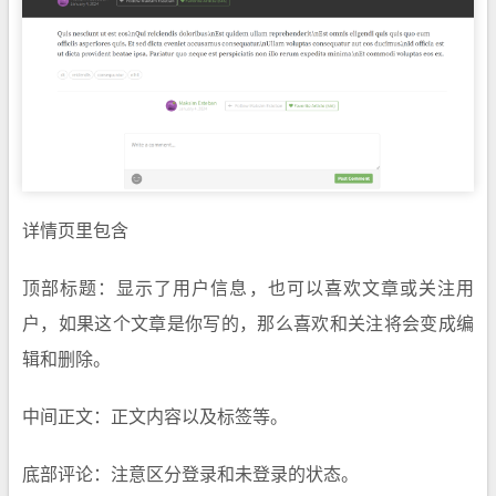
详情页里包含
顶部标题：显示了用户信息，也可以喜欢文章或关注用
户，如果这个文章是你写的，那么喜欢和关注将会变成编
辑和删除。
中间正文：正文内容以及标签等。
底部评论：注意区分登录和未登录的状态。