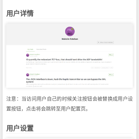
用户详情
注意：当访问用户自己的时候关注按钮会被替换成用户设
置按钮，点击将会跳转至用户配置页。
用户设置