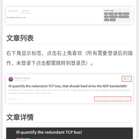
文章列表
右下角显示标签，点击右上角喜欢（所有需要登录后的操
作，未登录下点击都需跳转到登录页）。
文章详情