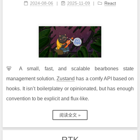
2024-08-06
2025-11-09
React
🐻 A small, fast, and scalable bearbones state
management solution.
Zustand
has a comfy API based on
hooks. It isn’t boilerplatey or opinionated, but has enough
convention to be explicit and flux-like.
阅读全文 »