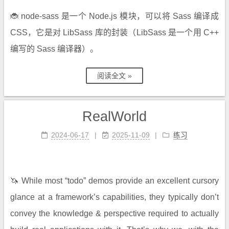
🐞 node-sass 是一个 Node.js 模块，可以将 Sass 编译成
CSS，它是对 LibSass 库的封装（LibSass 是一个用 C++
编写的 Sass 编译器）。
阅读全文 »
RealWorld
2024-06-17
2025-11-09
练习
🦄 While most “todo” demos provide an excellent cursory
glance at a framework’s capabilities, they typically don’t
convey the knowledge & perspective required to actually